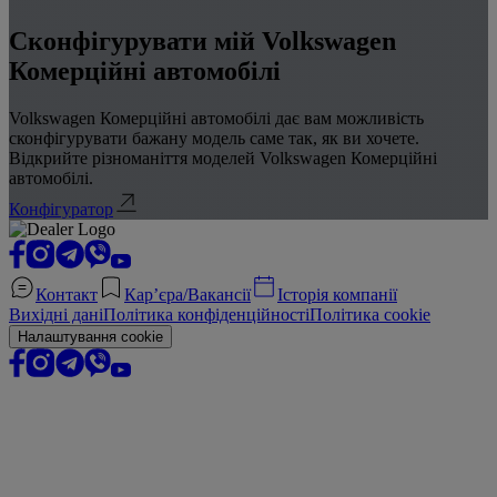
Сконфігурувати мій Volkswagen
Комерційні автомобілі
Volkswagen Комерційні автомобілі дає вам можливість
сконфігурувати бажану модель саме так, як ви хочете.
Відкрийте різноманіття моделей Volkswagen Комерційні
автомобілі.
Конфігуратор
Контакт
Кар’єра/Вакансії
Історія компанії
Вихідні дані
Політика конфіденційності
Політика cookie
Налаштування cookie