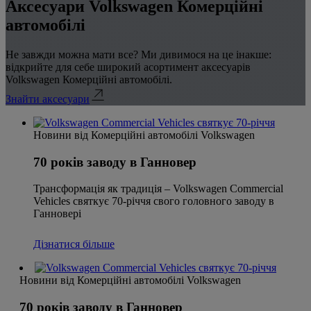
Аксесуари Volkswagen Комерційні
автомобілі
Не завжди можна мати все? Ми дивимося на це інакше:
відкрийте для себе широкий асортимент аксесуарів
Volkswagen Комерційні автомобілі.
Знайти аксесуари
Новини від Комерційні автомобілі Volkswagen
70 років заводу в Ганновер
Трансформація як традиція – Volkswagen Commercial
Vehicles святкує 70-річчя свого головного заводу в
Ганновері
Дізнатися більше
Новини від Комерційні автомобілі Volkswagen
70 років заводу в Ганновер