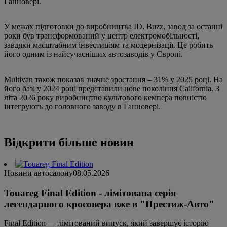
Ганновері.
У межах підготовки до виробництва ID. Buzz, завод за останні
роки був трансформований у центр електромобільності,
завдяки масштабним інвестиціям та модернізації. Це робить
його одним із найсучасніших автозаводів у Європі.
Multivan також показав значне зростання – 31% у 2025 році. На
його базі у 2024 році представили нове покоління California. З
літа 2026 року виробництво культового кемпера повністю
інтегрують до головного заводу в Ганновері.
Відкрити більше новин
Новини автосалону
08.05.2026
Touareg Final Edition - лімітована серія
легендарного кросовера вже в "Престиж-Авто"
Final Edition — лімітований випуск, який завершує історію