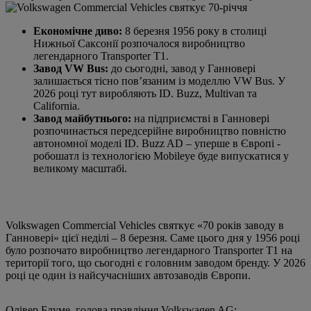
Економічне диво:
8 березня 1956 року в столиці
Нижньої Саксонії розпочалося виробництво
легендарного Transporter T1.
Завод VW Bus:
до сьогодні, завод у Ганновері
залишається тісно пов’язаним із моделлю VW Bus. У
2026 році тут виробляють ID. Buzz, Multivan та
California.
Завод майбутнього:
на підприємстві в Ганновері
розпочинається передсерійне виробництво повністю
автономної моделі ID. Buzz AD – уперше в Європі -
робошатл із технологією Mobileye буде випускатися у
великому масштабі.
Volkswagen Commercial Vehicles святкує «70 років заводу в
Ганновері» цієї неділі – 8 березня. Саме цього дня у 1956 році
було розпочато виробництво легендарного Transporter T1 на
території того, що сьогодні є головним заводом бренду. У 2026
році це один із найсучасніших автозаводів Європи.
Олівер Блуме, голова правління Volkswagen AG: