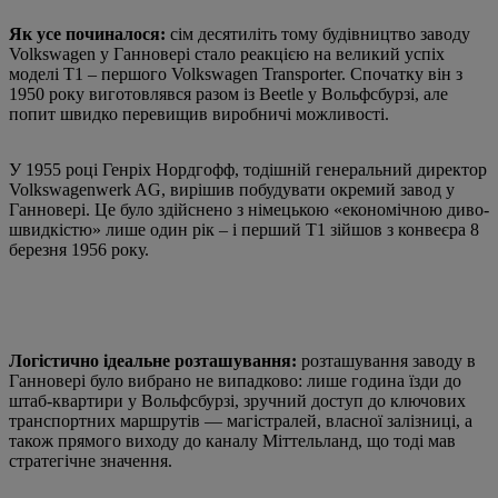
Як усе починалося:
сім десятиліть тому будівництво заводу
Volkswagen у Ганновері стало реакцією на великий успіх
моделі T1 – першого Volkswagen Transporter. Спочатку він з
1950 року виготовлявся разом із Beetle у Вольфсбурзі, але
попит швидко перевищив виробничі можливості.
У 1955 році Генріх Нордгофф, тодішній генеральний директор
Volkswagenwerk AG, вирішив побудувати окремий завод у
Ганновері. Це було здійснено з німецькою «економічною диво-
швидкістю» лише один рік – і перший T1 зійшов з конвеєра 8
березня 1956 року.
Логістично ідеальне розташування:
розташування заводу в
Ганновері було вибрано не випадково: лише година їзди до
штаб-квартири у Вольфсбурзі, зручний доступ до ключових
транспортних маршрутів — магістралей, власної залізниці, а
також прямого виходу до каналу Міттельланд, що тоді мав
стратегічне значення.