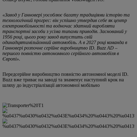
«Завод у Ганновері уособлює багату традиціями історію та
технологічний прогрес: він успішно утвердив себе як центр
електромобільності та водночас здатний виробляти
транспортні засоби з усіма типами приводів. Заснований у
1956 році, цього року завод випустить свій
одинадцятимільйонний автомобіль. А в 2027 році команда в
Ганновері розпочне серійне виробництво ID. Buzz AD –
першого повністю автономного серійного автомобіля в
Європі».
Передсерійне виробництво повністю автономної моделі ID.
Buzz вже триває на заводі та знаменує наступний крок на
шляху до індустріалізації автономної мобільно