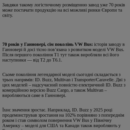
Завдяки такому логістичному розміщенню завод уже 70 років
може постачати продукцію на всі можливі ринки Європи та
світу.
70 років у Ганновері, сім поколінь VW Bus:
історія заводу в
Ганновері й досі тісно пов’язана з розвитком моделі VW Bus.
Після першого покоління T1 тут також виробляли всі його
наступники — від T2 до T6.1.
Сьоме покоління легендарної моделі сьогодні складається з
трьох напрямів: ID. Buzz, Multivan і Transporter/Caravelle. Дві з
цих моделей – надсучасний повністю електричний ID. Buzz з
комерційною версією Buzz Cargo, а також Multivan –
виробляються саме в Ганновері.
Їхнє значення зростає. Наприклад, ID. Buzz у 2025 році
продемонстрував зростання на 102% порівняно з попереднім
роком і став символом повернення VW Bus у Північну
Америку – моделі для США та Канади також виробляють у