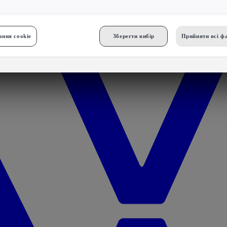
ння cookie
Зберегти вибір
Прийняти всі фа