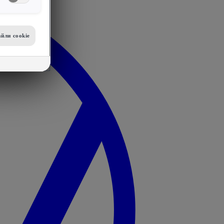
йли сookie