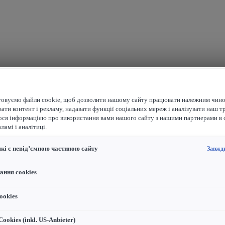
овуємо файли cookie, щоб дозволити нашому сайту працювати належним чино
ати контент і рекламу, надавати функції соціальних мереж і аналізувати наш т
ося інформацією про використання вами нашого сайту з нашими партнерами в 
ламі і аналітиці.
які є невід’ємною частиною сайту
Завжд
ання cookies
ookies
ookies (inkl. US-Anbieter)