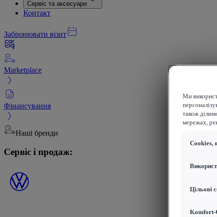
Сервіс та аксесуари
Контакт
Забронювати візит
Marketplace
Ми використ
Фінансування
персоналізув
також ділим
мережах, рек
Наші бренди
Сookies, 
Сервіс і продаж:
Використ
Цільові с
Komfort-C