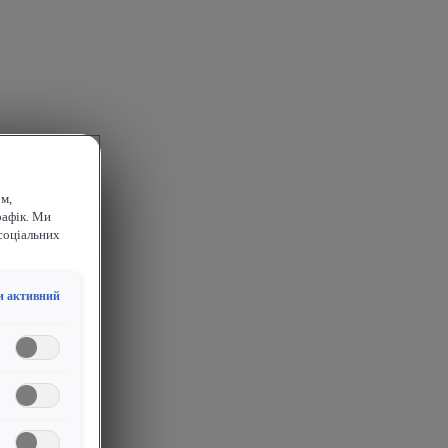
м,
рафік. Ми
соціальних
и активний