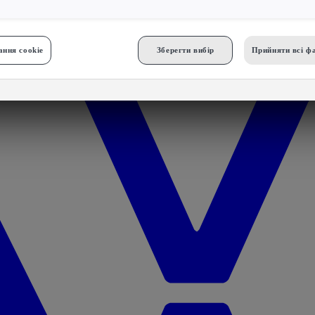
ння cookie
Зберегти вибір
Прийняти всі фа