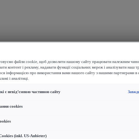
овуємо файли cookie, щоб дозволити нашому сайту працювати належним чино
ати контент і рекламу, надавати функції соціальних мереж і аналізувати наш т
ося інформацією про використання вами нашого сайту з нашими партнерами в 
ламі і аналітиці.
які є невід’ємною частиною сайту
Завжд
ання cookies
ookies
ookies (inkl. US-Anbieter)