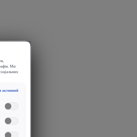
м,
рафік. Ми
соціальних
и активний