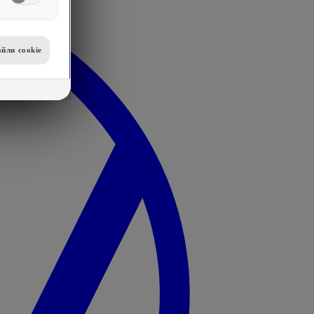
йли сookie