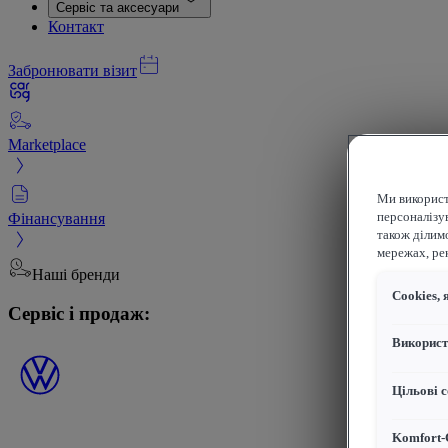
Сервіс та аксесуари
Контакт
Забронювати візит
Marketplace
Ми використ
Фінансування
персоналізув
також ділим
мережах, рек
Наші бренди
Сookies, 
Сервіс і продаж:
Використ
Цільові с
Komfort-C