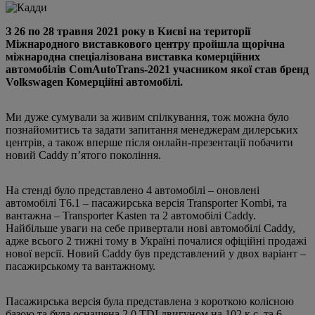
З 26 по 28 травня 2021 року в Києві на території
Міжнародного виставкового центру пройшла щорічна
міжнародна спеціалізована виставка комерційних
автомобілів ComAutoTrans-2021 учасником якої став бренд
Volkswagen Комерційні автомобілі.
Ми дуже сумували за живим спілкування, тож можна було
познайомитись та задати запитання менеджерам дилерських
центрів, а також вперше після онлайн-презентації побачити
новий Caddy п’ятого покоління.
На стенді було представлено 4 автомобілі – оновлені
автомобілі Т6.1 – пасажирська версія Transporter Kombi, та
вантажна – Transporter Kasten та 2 автомобілі Caddy.
Найбільше уваги на себе привертали нові автомобілі Caddy,
адже всього 2 тижні тому в Україні почалися офіційні продажі
нової версії. Новий Caddy був представлений у двох варіант –
пасажирському та вантажному.
Пасажирська версія була представлена з короткою колісною
базою та була оснащена 2.0 TDI двигуном на 102 к.с. та 6-