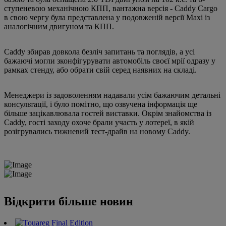
ступеневою механічною КПП, вантажна версія - Caddy Cargo
в свою чергу була представлена у подовженій версії Maxi із
аналогічним двигуном та КПП.
Caddy збирав довкола безліч запитань та поглядів, а усі
бажаючі могли зконфігурувати автомобіль своєї мрії одразу у
рамках стенду, або обрати свій серед наявних на складі.
Менеджери із задоволенням надавали усім бажаючим детальні
консультації, і було помітно, що озвучена інформація ще
більше зацікавлювала гостей виставки. Окрім знайомства із
Caddy, гості заходу охоче брали участь у лотереї, в якій
розігрувались тижневий тест-драйв на новому Caddy.
Відкрити більше новин